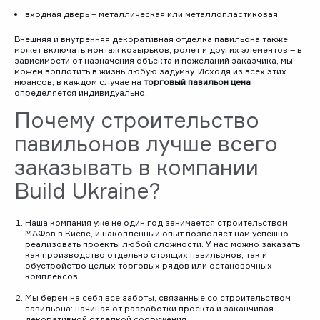
входная дверь – металлическая или металлопластиковая.
Внешняя и внутренняя декоративная отделка павильона также
может включать монтаж козырьков, ролет и других элементов – в
зависимости от назначения объекта и пожеланий заказчика, мы
можем воплотить в жизнь любую задумку. Исходя из всех этих
нюансов, в каждом случае на
торговый павильон цена
определяется индивидуально.
Почему строительство
павильонов лучше всего
заказывать в компании
Build Ukraine?
Наша компания уже не один год занимается строительством
МАФов в Киеве, и накопленный опыт позволяет нам успешно
реализовать проекты любой сложности. У нас можно заказать
как производство отдельно стоящих павильонов, так и
обустройство целых торговых рядов или остановочных
комплексов.
Мы берем на себя все заботы, связанные со строительством
павильона: начиная от разработки проекта и заканчивая
декоративной отделкой сооружения.