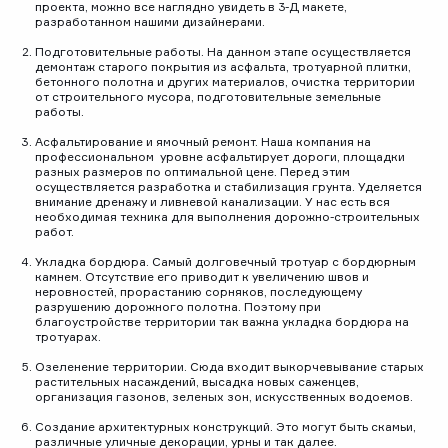
проекта, можно все наглядно увидеть в 3-Д макете,
разработанном нашими дизайнерами.
Подготовительные работы. На данном этапе осуществляется
демонтаж старого покрытия из асфальта, тротуарной плитки,
бетонного полотна и других материалов, очистка территории
от строительного мусора, подготовительные земельные
работы.
Асфальтирование и ямочный ремонт. Наша компания на
профессиональном уровне асфальтирует дороги, площадки
разных размеров по оптимальной цене. Перед этим
осуществляется разработка и стабилизация грунта. Уделяется
внимание дренажу и ливневой канализации. У нас есть вся
необходимая техника для выполнения дорожно-строительных
работ.
Укладка бордюра. Самый долговечный тротуар с бордюрным
камнем. Отсутствие его приводит к увеличению швов и
неровностей, прорастанию сорняков, последующему
разрушению дорожного полотна. Поэтому при
благоустройстве территории так важна укладка бордюра на
тротуарах.
Озеленение территории. Сюда входит выкорчевывание старых
растительных насаждений, высадка новых саженцев,
организация газонов, зеленых зон, искусственных водоемов.
Создание архитектурных конструкций. Это могут быть скамьи,
различные уличные декорации, урны и так далее.