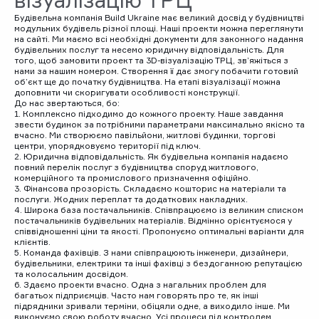
візуалізацію ТРЦ
Будівельна компанія Build Ukraine має великий досвід у будівництві
модульних будівель різної площі. Наші проекти можна переглянути
на сайті. Ми маємо всі необхідні документи для законного надання
будівельних послуг та несемо юридичну відповідальність. Для
того, щоб замовити проект та 3D-візуалізацію ТРЦ, зв’яжіться з
нами за нашим номером. Створення її дає змогу побачити готовий
об’єкт ще до початку будівництва. На етапі візуалізації можна
доповнити чи скоригувати особливості конструкції.
До нас звертаються, бо:
1. Комплексно підходимо до кожного проекту. Наше завдання
звести будинок за потрібними параметрами максимально якісно та
вчасно. Ми створюємо павільйони, житлові будинки, торгові
центри, упорядковуємо території під ключ.
2. Юридична відповідальність. Як будівельна компанія надаємо
повний перелік послуг з будівництва споруд житлового,
комерційного та промислового призначення офіційно.
3. Фінансова прозорість. Складаємо кошторис на матеріали та
послуги. Жодних переплат та додаткових накладних.
4. Широка база постачальників. Співпрацюємо із великим списком
постачальників будівельних матеріалів. Відмінно орієнтуємося у
співвідношенні ціни та якості. Пропонуємо оптимальні варіанти для
клієнтів.
5. Команда фахівців. З нами співпрацюють інженери, дизайнери,
будівельники, електрики та інші фахівці з бездоганною репутацією
та колосальним досвідом.
6. Здаємо проекти вчасно. Одна з нагальних проблем для
багатьох підприємців. Часто нам говорять про те, як інші
підрядники зривали терміни, обіцяли одне, а виходило інше. Ми
виконуємо свою роботу вчасно. Усі процеси під контролем