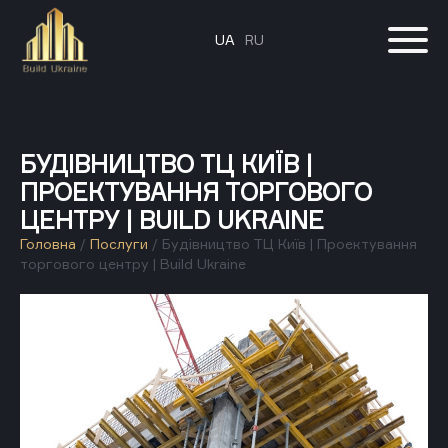
UA
RU
БУДІВНИЦТВО ТЦ КИЇВ |
ПРОЕКТУВАННЯ ТОРГОВОГО
ЦЕНТРУ | BUILD UKRAINE
Головна
/
Послуги
/
Будівництво ТЦ Київ | Проектування
торгового центру | Build Ukraine