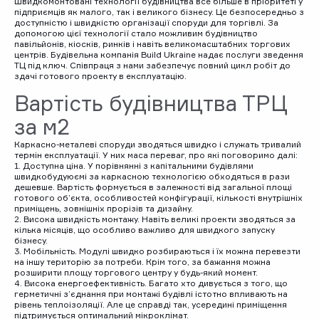
Швидкомонтовані технології будівництва все більше в пріоритеті у
підприємців як малого, так і великого бізнесу. Це безпосередньо з
доступністю і швидкістю організації споруди для торгівлі. За
допомогою цієї технології стало можливим будівництво
павільйонів, кіосків, ринків і навіть великомасштабних торгових
центрів. Будівельна компанія Build Ukraine надає послуги зведення
ТЦ під ключ. Співпраця з нами забезпечує повний цикл робіт до
здачі готового проекту в експлуатацію.
Вартість будівництва ТРЦ
за м2
Каркасно-металеві споруди зводяться швидко і служать тривалий
термін експлуатації. У них маса переваг, про які поговоримо далі:
1. Доступна ціна. У порівнянні з капітальними будівлями
швидкобудуюємі за каркасною технологією обходяться в рази
дешевше. Вартість формується в залежності від загальної площі
готового об’єкта, особливостей конфігурації, кількості внутрішніх
приміщень, зовнішніх прорізів та дизайну.
2. Висока швидкість монтажу. Навіть великі проекти зводяться за
кілька місяців, що особливо важливо для швидкого запуску
бізнесу.
3. Мобільність. Модулі швидко розбираються і їх можна перевезти
на іншу територію за потреби. Крім того, за бажання можна
розширити площу торгового центру у будь-який момент.
4. Висока енергоефективність. Багато хто дивується з того, що
герметичні з’єднання при монтажі будівлі істотно впливають на
рівень теплоізоляції. Але це справді так, усередині приміщення
підтримується оптимальний мікроклімат.