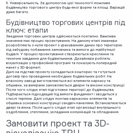
5. Універсальність. За допомогою цієї технології можливе
будівництво торгового центру будь-якої форми та площі. Варіацій
дуже багато.
Будівництво торгових центрів під
ключ: етапи
Зведення торгових центрів здійснюється поетапно. Важливе
значення має процес проектування. На даному етапі інженери
розробляють з нуля проект з урахуванням даних про територію
під забудову, побажання замовника та вимоги до майбутньої
будівлі. У процесі проектування створюються креслення та
технічне завдання для будівельників. Дизайнери роблять
візуалізацію у професійній програмі та показують попередній
макет у 3D-форматі.
Далі на підставі проекту складається кошторис та готується
договір про проведення необхідних будівельних робіт. На
власному заводі виготовляються всі елементи каркасу та
обшивки, за вимірами замовляються дверні та віконні конструкції.
Після чого слідує етап підготовки території до будівництва.
Підбирається підходящий під вимоги фундамент і зводиться у
стислі терміни. Далі слідує монтаж каркасних елементів та
обшивка основної конструкції сендвіч-панелями. Встановлюються
двері та вікна. Після цього слідує етап організації внутрішнього
оздоблення, утеплення, укладання комунікацій та обладнання.
Замовити проект та 3D-